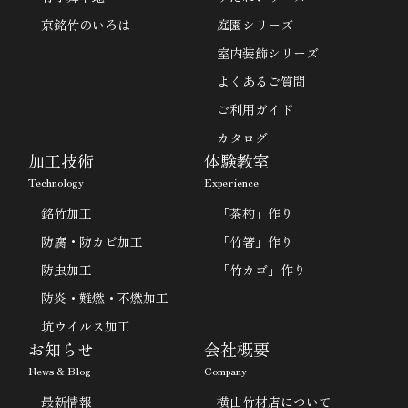
京銘竹のいろは
庭園シリーズ
室内装飾シリーズ
よくあるご質問
ご利用ガイド
カタログ
加工技術
体験教室
Technology
Experience
銘竹加工
「茶杓」作り
防腐・防カビ加工
「竹箸」作り
防虫加工
「竹カゴ」作り
防炎・難燃・不燃加工
坑ウイルス加工
お知らせ
会社概要
News & Blog
Company
最新情報
横山竹材店について