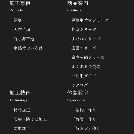
施工事例
商品案内
Projects
Products
建築
建築用竹材シリーズ
天然竹垣
茶室シリーズ
竹小舞下地
すだれシリーズ
京銘竹のいろは
庭園シリーズ
室内装飾シリーズ
よくあるご質問
ご利用ガイド
カタログ
加工技術
体験教室
Technology
Experience
銘竹加工
「茶杓」作り
防腐・防カビ加工
「竹箸」作り
防虫加工
「竹カゴ」作り