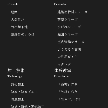
Projects
Products
建築
建築用竹材シリーズ
天然竹垣
茶室シリーズ
竹小舞下地
すだれシリーズ
京銘竹のいろは
庭園シリーズ
室内装飾シリーズ
よくあるご質問
ご利用ガイド
カタログ
加工技術
体験教室
Technology
Experience
銘竹加工
「茶杓」作り
防腐・防カビ加工
「竹箸」作り
防虫加工
「竹カゴ」作り
防炎・難燃・不燃加工