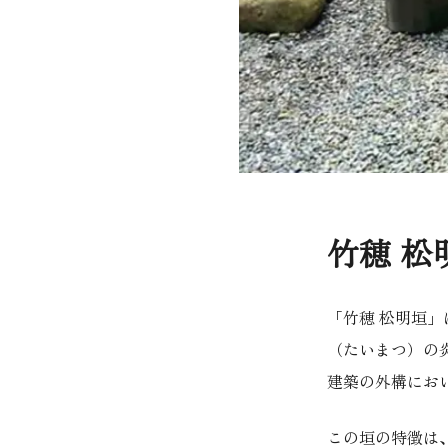
竹穂 松
「竹穂 松明垣
（たいまつ）の
建築の外構にお
この垣の特徴は