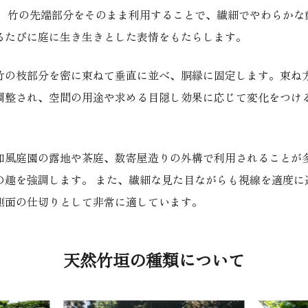
。 竹の先端部分をそのまま利用することで、繊細でやわらかな
るたびに庭に生き生きとした表情をもたらします。
竹の枝部分を密に束ねて垂直に並べ、胴縁に固定します。束ね
調整され、空間の用途や求める目隠し効果に応じて変化をつけ
和風庭園の露地や茶庭、数寄屋造りの外構で利用されることが
の趣を強調します。 また、繊細な見た目ながらも視線を適度に
側面の仕切りとして非常に適しています。
天然竹垣の種類について