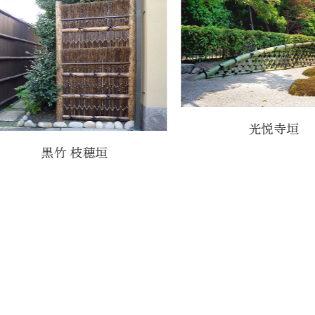
光悦寺垣
黒竹 枝穂垣