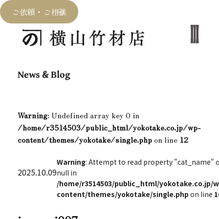
ご依頼・ご相談
News & Blog
Warning
: Undefined array key 0 in
/home/r3514503/public_html/yokotake.co.jp/wp-
content/themes/yokotake/single.php
on line
12
Warning
: Attempt to read property "cat_name" 
2025.10.09
null in
/home/r3514503/public_html/yokotake.co.jp/w
content/themes/yokotake/single.php
on line
1