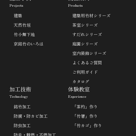
Projects
Products
建築
建築用竹材シリーズ
天然竹垣
茶室シリーズ
竹小舞下地
すだれシリーズ
京銘竹のいろは
庭園シリーズ
室内装飾シリーズ
よくあるご質問
ご利用ガイド
カタログ
加工技術
体験教室
Technology
Experience
銘竹加工
「茶杓」作り
防腐・防カビ加工
「竹箸」作り
防虫加工
「竹カゴ」作り
防炎・難燃・不燃加工