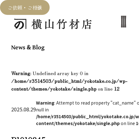
ご依頼・ご相談
News & Blog
Warning
: Undefined array key 0 in
/home/r3514503/public_html/yokotake.co.jp/wp-
content/themes/yokotake/single.php
on line
12
Warning
: Attempt to read property "cat_name" 
2025.08.29
null in
/home/r3514503/public_html/yokotake.co.jp/w
content/themes/yokotake/single.php
on line
1