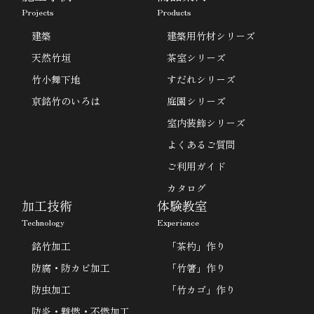
Projects
Products
建築
建築用竹材シリーズ
天然竹垣
茶室シリーズ
竹小舞下地
すだれシリーズ
京銘竹のいろは
庭園シリーズ
室内装飾シリーズ
よくあるご質問
ご利用ガイド
カタログ
加工技術
体験教室
Technology
Experience
銘竹加工
「茶杓」作り
防腐・防カビ加工
「竹箸」作り
防虫加工
「竹カゴ」作り
防炎・難燃・不燃加工