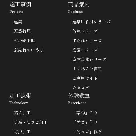
施工事例
商品案内
Projects
Products
建築
建築用竹材シリーズ
天然竹垣
茶室シリーズ
竹小舞下地
すだれシリーズ
京銘竹のいろは
庭園シリーズ
室内装飾シリーズ
よくあるご質問
ご利用ガイド
カタログ
加工技術
体験教室
Technology
Experience
銘竹加工
「茶杓」作り
防腐・防カビ加工
「竹箸」作り
防虫加工
「竹カゴ」作り