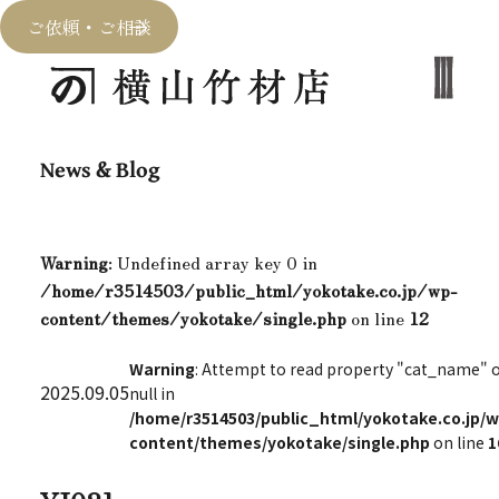
ご依頼・ご相談
News & Blog
Warning
: Undefined array key 0 in
/home/r3514503/public_html/yokotake.co.jp/wp-
content/themes/yokotake/single.php
on line
12
Warning
: Attempt to read property "cat_name" 
2025.09.05
null in
/home/r3514503/public_html/yokotake.co.jp/w
content/themes/yokotake/single.php
on line
1