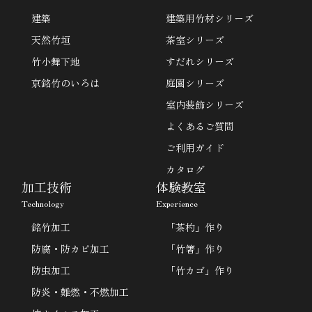
建築
建築用竹材シリーズ
天然竹垣
茶室シリーズ
竹小舞下地
すだれシリーズ
京銘竹のいろは
庭園シリーズ
室内装飾シリーズ
よくあるご質問
ご利用ガイド
カタログ
加工技術
体験教室
Technology
Experience
銘竹加工
「茶杓」作り
防腐・防カビ加工
「竹箸」作り
防虫加工
「竹カゴ」作り
防炎・難燃・不燃加工