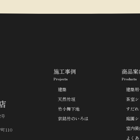
施工事例
商品案
Projects
Products
建築
建築用
天然竹垣
茶室シ
店
竹小舞下地
すだれ
2号
京銘竹のいろは
庭園シ
室内装
町110
よくあ