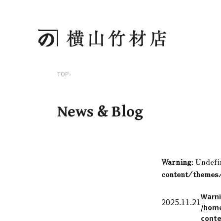
TOP
›
News & Blog
Warning
: Undefi
content/themes
Warn
2025.11.21
/home
conte