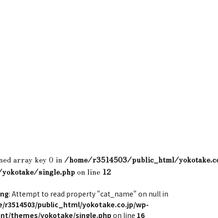
ned array key 0 in
/home/r3514503/public_html/yokotake.c
/yokotake/single.php
on line
12
ing
: Attempt to read property "cat_name" on null in
/r3514503/public_html/yokotake.co.jp/wp-
nt/themes/yokotake/single.php
on line
16