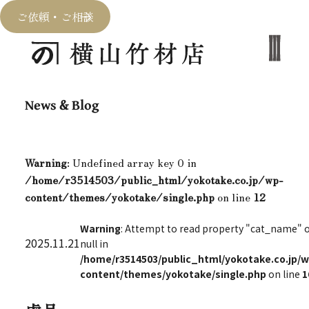
ご依頼・ご相談
News & Blog
Warning
: Undefined array key 0 in
/home/r3514503/public_html/yokotake.co.jp/wp-
content/themes/yokotake/single.php
on line
12
Warning
: Attempt to read property "cat_name" 
2025.11.21
null in
/home/r3514503/public_html/yokotake.co.jp/w
content/themes/yokotake/single.php
on line
1