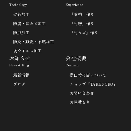
Technology
Experience
銘竹加工
「茶杓」作り
防腐・防カビ加工
「竹箸」作り
防虫加工
「竹カゴ」作り
防炎・難燃・不燃加工
坑ウイルス加工
お知らせ
会社概要
News & Blog
Company
最新情報
横山竹材店について
ブログ
ショップ「TAKENOKO」
お問い合わせ
お見積もり