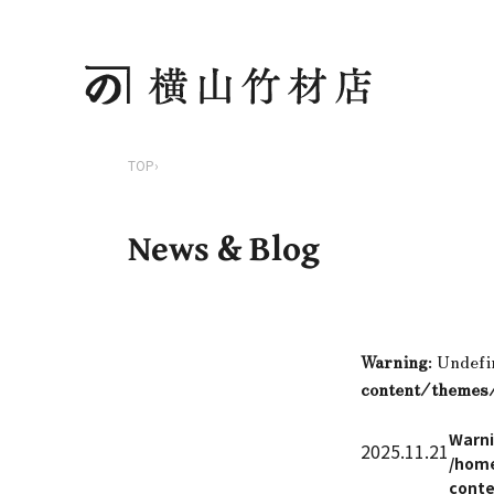
TOP
›
News & Blog
Warning
: Undefi
content/themes
Warn
2025.11.21
/home
conte