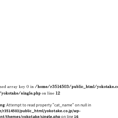
ned array key 0 in
/home/r3514503/public_html/yokotake.c
/yokotake/single.php
on line
12
ing
: Attempt to read property "cat_name" on null in
/r3514503/public_html/yokotake.co.jp/wp-
nt/themes/yokotake/single.php
on line
16