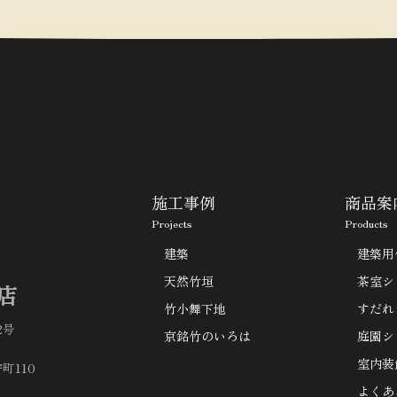
施工事例
商品案
Projects
Products
建築
建築用
天然竹垣
茶室シ
店
竹小舞下地
すだれ
2号
京銘竹のいろは
庭園シ
室内装
町110
よくあ