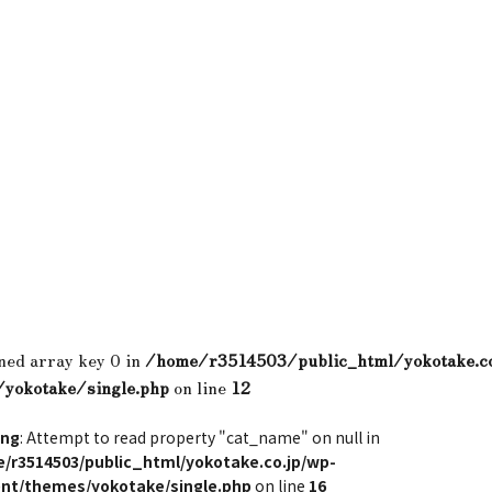
ned array key 0 in
/home/r3514503/public_html/yokotake.c
/yokotake/single.php
on line
12
ing
: Attempt to read property "cat_name" on null in
/r3514503/public_html/yokotake.co.jp/wp-
nt/themes/yokotake/single.php
on line
16