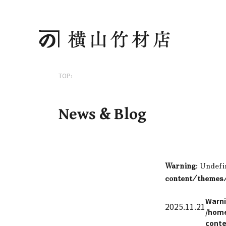
TOP
›
News & Blog
Warning
: Undefi
content/themes
Warn
2025.11.21
/home
conte