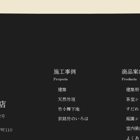
施工事例
商品案
Projects
Products
建築
建築用
天然竹垣
茶室シ
店
竹小舞下地
すだれ
2号
京銘竹のいろは
庭園シ
室内装
町110
よくあ