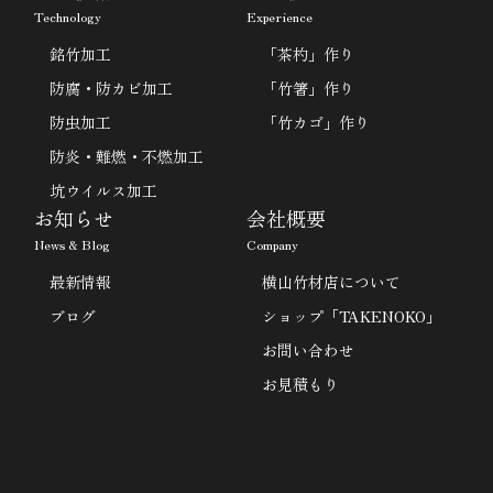
Technology
Experience
銘竹加工
「茶杓」作り
防腐・防カビ加工
「竹箸」作り
防虫加工
「竹カゴ」作り
防炎・難燃・不燃加工
坑ウイルス加工
お知らせ
会社概要
News & Blog
Company
最新情報
横山竹材店について
ブログ
ショップ「TAKENOKO」
お問い合わせ
お見積もり