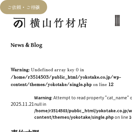
ご依頼・ご相談
News & Blog
Warning
: Undefined array key 0 in
/home/r3514503/public_html/yokotake.co.jp/wp-
content/themes/yokotake/single.php
on line
12
Warning
: Attempt to read property "cat_name" 
2025.11.21
null in
/home/r3514503/public_html/yokotake.co.jp/w
content/themes/yokotake/single.php
on line
1