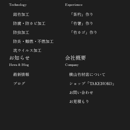
Technology
Experience
銘竹加工
「茶杓」作り
防腐・防カビ加工
「竹箸」作り
防虫加工
「竹カゴ」作り
防炎・難燃・不燃加工
坑ウイルス加工
お知らせ
会社概要
News & Blog
Company
最新情報
横山竹材店について
ブログ
ショップ「TAKENOKO」
お問い合わせ
お見積もり