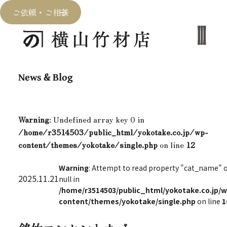
ご依頼・ご相談
News & Blog
Warning
: Undefined array key 0 in
/home/r3514503/public_html/yokotake.co.jp/wp-
content/themes/yokotake/single.php
on line
12
Warning
: Attempt to read property "cat_name" 
2025.11.21
null in
/home/r3514503/public_html/yokotake.co.jp/w
content/themes/yokotake/single.php
on line
1