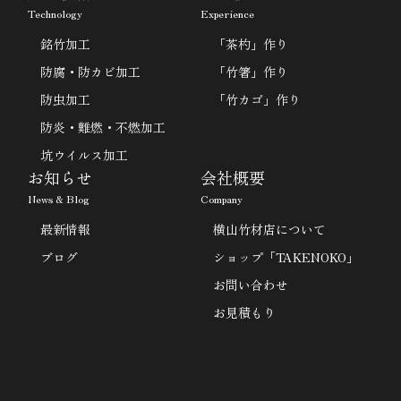
Technology
Experience
銘竹加工
「茶杓」作り
防腐・防カビ加工
「竹箸」作り
防虫加工
「竹カゴ」作り
防炎・難燃・不燃加工
坑ウイルス加工
お知らせ
会社概要
News & Blog
Company
最新情報
横山竹材店について
ブログ
ショップ「TAKENOKO」
お問い合わせ
お見積もり