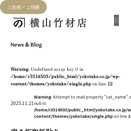
ご依頼・ご相談
News & Blog
Warning
: Undefined array key 0 in
/home/r3514503/public_html/yokotake.co.jp/wp-
content/themes/yokotake/single.php
on line
12
Warning
: Attempt to read property "cat_name" 
2025.11.21
null in
/home/r3514503/public_html/yokotake.co.jp/w
content/themes/yokotake/single.php
on line
1