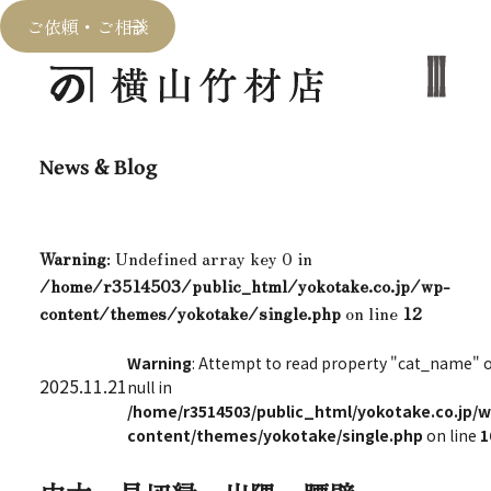
ご依頼・ご相談
News & Blog
Warning
: Undefined array key 0 in
/home/r3514503/public_html/yokotake.co.jp/wp-
content/themes/yokotake/single.php
on line
12
Warning
: Attempt to read property "cat_name" 
2025.11.21
null in
/home/r3514503/public_html/yokotake.co.jp/w
content/themes/yokotake/single.php
on line
1