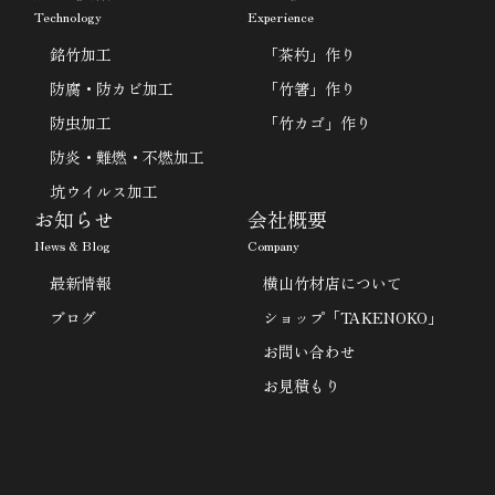
Technology
Experience
銘竹加工
「茶杓」作り
防腐・防カビ加工
「竹箸」作り
防虫加工
「竹カゴ」作り
防炎・難燃・不燃加工
坑ウイルス加工
お知らせ
会社概要
News & Blog
Company
最新情報
横山竹材店について
ブログ
ショップ「TAKENOKO」
お問い合わせ
お見積もり