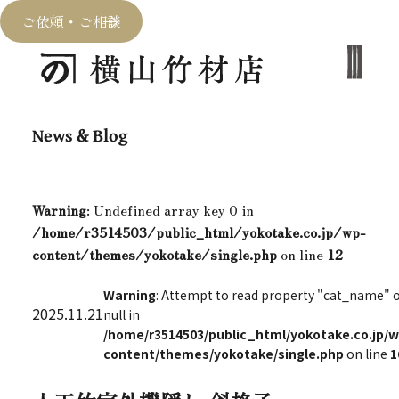
ご依頼・ご相談
News & Blog
Warning
: Undefined array key 0 in
/home/r3514503/public_html/yokotake.co.jp/wp-
content/themes/yokotake/single.php
on line
12
Warning
: Attempt to read property "cat_name" 
2025.11.21
null in
/home/r3514503/public_html/yokotake.co.jp/w
content/themes/yokotake/single.php
on line
1