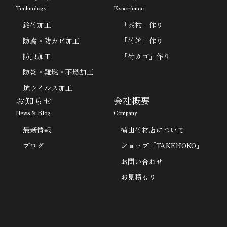
Technology
Experience
銘竹加工
「茶杓」作り
防腐・防カビ加工
「竹箸」作り
防虫加工
「竹カゴ」作り
防炎・難燃・不燃加工
坑ウイルス加工
お知らせ
会社概要
News & Blog
Company
最新情報
横山竹材店について
ブログ
ショップ「TAKENOKO」
お問い合わせ
お見積もり