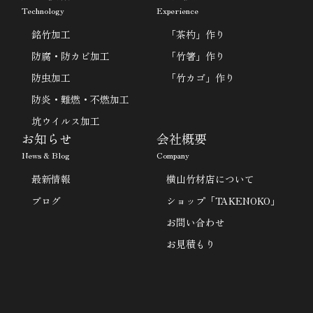
Technology
Experience
銘竹加工
「茶杓」作り
防腐・防カビ加工
「竹箸」作り
防虫加工
「竹カゴ」作り
防炎・難燃・不燃加工
坑ウイルス加工
お知らせ
会社概要
News & Blog
Company
最新情報
横山竹材店について
ブログ
ショップ「TAKENOKO」
お問い合わせ
お見積もり