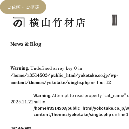
ご依頼・ご相談
News & Blog
Warning
: Undefined array key 0 in
/home/r3514503/public_html/yokotake.co.jp/wp-
content/themes/yokotake/single.php
on line
12
Warning
: Attempt to read property "cat_name" 
2025.11.21
null in
/home/r3514503/public_html/yokotake.co.jp/w
content/themes/yokotake/single.php
on line
1