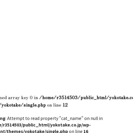
ned array key 0 in
/home/r3514503/public_html/yokotake.c
/yokotake/single.php
on line
12
ing
: Attempt to read property "cat_name" on null in
/r3514503/public_html/yokotake.co.jp/wp-
nt/themes/yokotake/single.php
on line
16