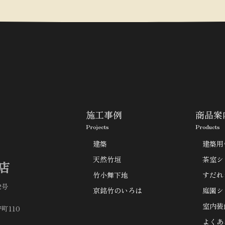
施工事例
商品案
Projects
Products
建築
建築用
天然竹垣
茶室シ
店
竹小舞下地
すだれ
2号
京銘竹のいろは
庭園シ
室内装
町110
よくあ