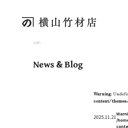
TOP
›
News & Blog
Warning
: Undefi
content/themes
Warn
2025.11.21
/home
conte