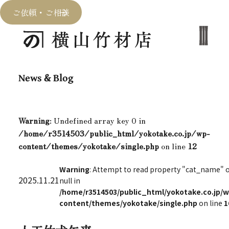
ご依頼・ご相談
News & Blog
Warning
: Undefined array key 0 in
/home/r3514503/public_html/yokotake.co.jp/wp-
content/themes/yokotake/single.php
on line
12
Warning
: Attempt to read property "cat_name" 
2025.11.21
null in
/home/r3514503/public_html/yokotake.co.jp/w
content/themes/yokotake/single.php
on line
1