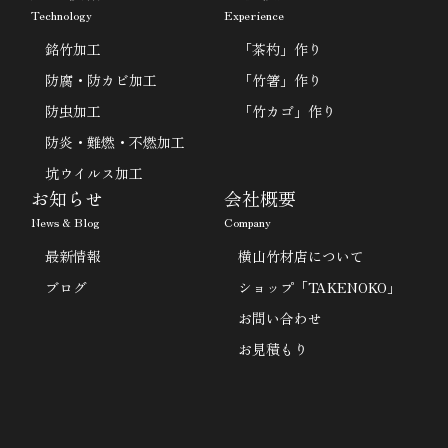
Technology
Experience
銘竹加工
「茶杓」作り
防腐・防カビ加工
「竹箸」作り
防虫加工
「竹カゴ」作り
防炎・難燃・不燃加工
坑ウイルス加工
お知らせ
会社概要
News & Blog
Company
最新情報
横山竹材店について
ブログ
ショップ「TAKENOKO」
お問い合わせ
お見積もり