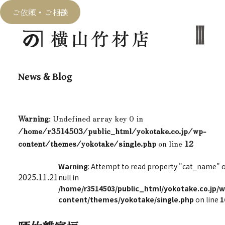
ご依頼・ご相談
News & Blog
Warning
: Undefined array key 0 in
/home/r3514503/public_html/yokotake.co.jp/wp-
content/themes/yokotake/single.php
on line
12
Warning
: Attempt to read property "cat_name" 
2025.11.21
null in
/home/r3514503/public_html/yokotake.co.jp/w
content/themes/yokotake/single.php
on line
1