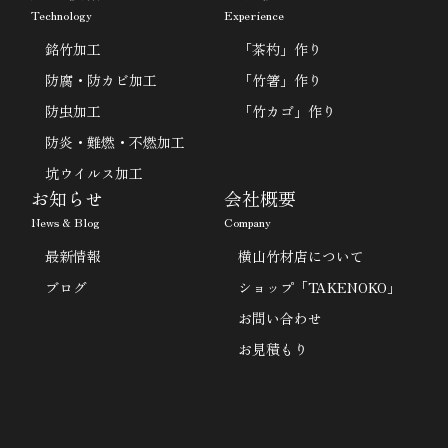
Technology
Experience
銘竹加工
「茶杓」作り
防腐・防カビ加工
「竹箸」作り
防虫加工
「竹カゴ」作り
防炎・難燃・不燃加工
坑ウイルス加工
お知らせ
会社概要
News & Blog
Company
最新情報
横山竹材店について
ブログ
ショップ「TAKENOKO」
お問い合わせ
お見積もり