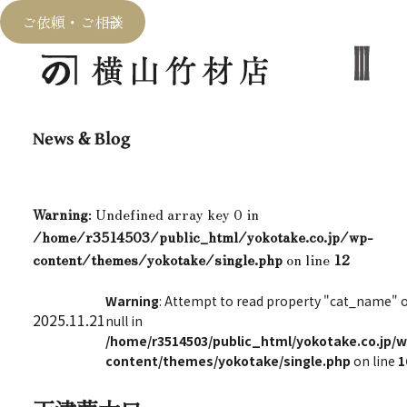
ご依頼・ご相談
News & Blog
Warning
: Undefined array key 0 in
/home/r3514503/public_html/yokotake.co.jp/wp-
content/themes/yokotake/single.php
on line
12
Warning
: Attempt to read property "cat_name" 
2025.11.21
null in
/home/r3514503/public_html/yokotake.co.jp/w
content/themes/yokotake/single.php
on line
1