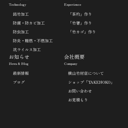
Technology
Experience
銘竹加工
「茶杓」作り
防腐・防カビ加工
「竹箸」作り
防虫加工
「竹カゴ」作り
防炎・難燃・不燃加工
坑ウイルス加工
お知らせ
会社概要
News & Blog
Company
最新情報
横山竹材店について
ブログ
ショップ「TAKENOKO」
お問い合わせ
お見積もり