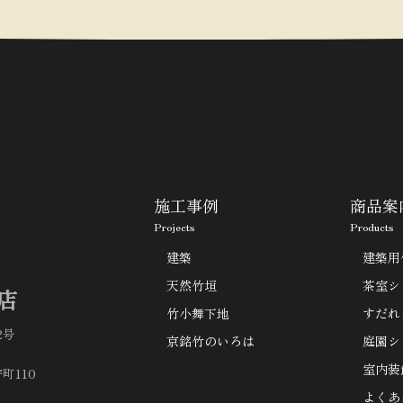
施工事例
商品案
Projects
Products
建築
建築用
天然竹垣
茶室シ
店
竹小舞下地
すだれ
2号
京銘竹のいろは
庭園シ
室内装
町110
よくあ