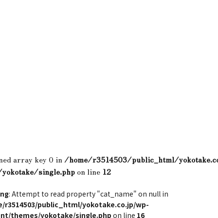
ned array key 0 in
/home/r3514503/public_html/yokotake.c
/yokotake/single.php
on line
12
ing
: Attempt to read property "cat_name" on null in
/r3514503/public_html/yokotake.co.jp/wp-
nt/themes/yokotake/single.php
on line
16