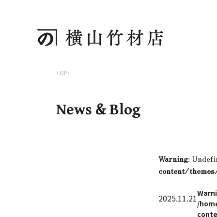
TOP
›
News & Blog
Warning
: Undefi
content/themes
Warn
2025.11.21
/home
conte