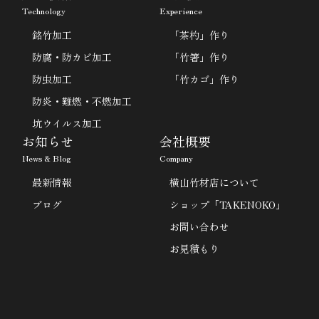
Technology
Experience
銘竹加工
「茶杓」作り
防腐・防カビ加工
「竹箸」作り
防虫加工
「竹カゴ」作り
防炎・難燃・不燃加工
坑ウイルス加工
お知らせ
会社概要
News & Blog
Company
最新情報
横山竹材店について
ブログ
ショップ「TAKENOKO」
お問い合わせ
お見積もり