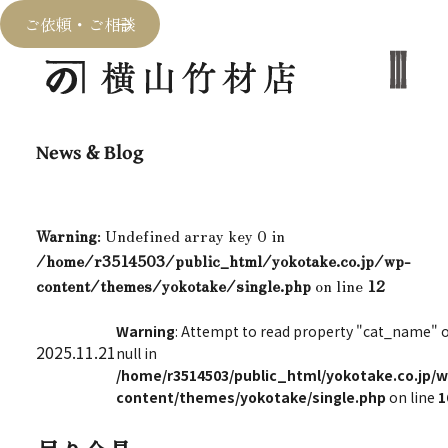
ご依頼・ご相談
News & Blog
Warning
: Undefined array key 0 in
/home/r3514503/public_html/yokotake.co.jp/wp-
content/themes/yokotake/single.php
on line
12
Warning
: Attempt to read property "cat_name" 
2025.11.21
null in
/home/r3514503/public_html/yokotake.co.jp/w
content/themes/yokotake/single.php
on line
1