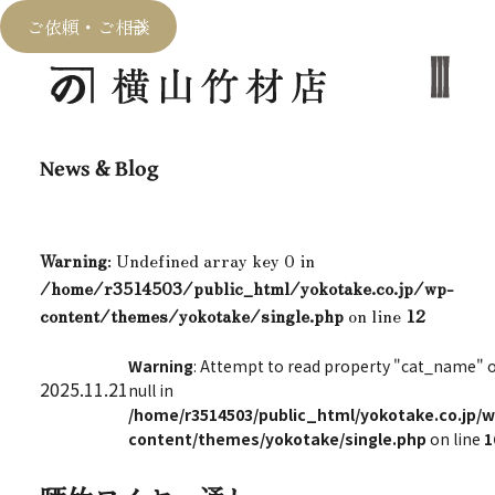
ご依頼・ご相談
News & Blog
Warning
: Undefined array key 0 in
/home/r3514503/public_html/yokotake.co.jp/wp-
content/themes/yokotake/single.php
on line
12
Warning
: Attempt to read property "cat_name" 
2025.11.21
null in
/home/r3514503/public_html/yokotake.co.jp/w
content/themes/yokotake/single.php
on line
1