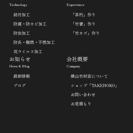
Technology
Experience
銘竹加工
「茶杓」作り
防腐・防カビ加工
「竹箸」作り
防虫加工
「竹カゴ」作り
防炎・難燃・不燃加工
坑ウイルス加工
お知らせ
会社概要
News & Blog
Company
最新情報
横山竹材店について
ブログ
ショップ「TAKENOKO」
お問い合わせ
お見積もり