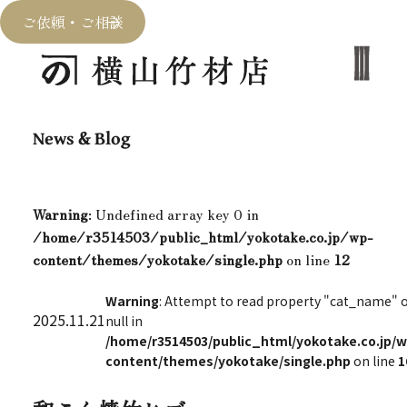
ご依頼・ご相談
News & Blog
Warning
: Undefined array key 0 in
/home/r3514503/public_html/yokotake.co.jp/wp-
content/themes/yokotake/single.php
on line
12
Warning
: Attempt to read property "cat_name" 
2025.11.21
null in
/home/r3514503/public_html/yokotake.co.jp/w
content/themes/yokotake/single.php
on line
1