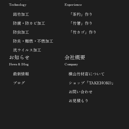
Technology
Experience
銘竹加工
「茶杓」作り
防腐・防カビ加工
「竹箸」作り
防虫加工
「竹カゴ」作り
防炎・難燃・不燃加工
坑ウイルス加工
お知らせ
会社概要
News & Blog
Company
最新情報
横山竹材店について
ブログ
ショップ「TAKENOKO」
お問い合わせ
お見積もり