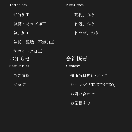
Technology
Experience
銘竹加工
「茶杓」作り
防腐・防カビ加工
「竹箸」作り
防虫加工
「竹カゴ」作り
防炎・難燃・不燃加工
坑ウイルス加工
お知らせ
会社概要
News & Blog
Company
最新情報
横山竹材店について
ブログ
ショップ「TAKENOKO」
お問い合わせ
お見積もり