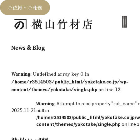
ご依頼・ご相談
News & Blog
Warning
: Undefined array key 0 in
/home/r3514503/public_html/yokotake.co.jp/wp-
content/themes/yokotake/single.php
on line
12
Warning
: Attempt to read property "cat_name" 
2025.11.21
null in
/home/r3514503/public_html/yokotake.co.jp/w
content/themes/yokotake/single.php
on line
1