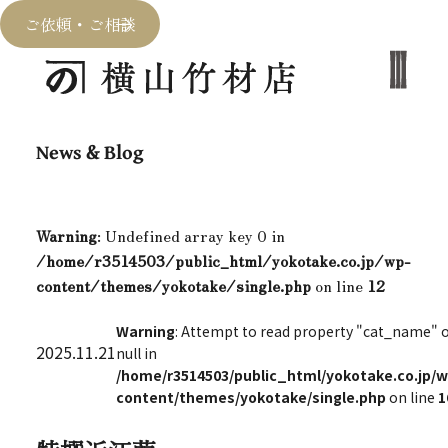
ご依頼・ご相談
News & Blog
Warning
: Undefined array key 0 in
/home/r3514503/public_html/yokotake.co.jp/wp-
content/themes/yokotake/single.php
on line
12
Warning
: Attempt to read property "cat_name" 
2025.11.21
null in
/home/r3514503/public_html/yokotake.co.jp/w
content/themes/yokotake/single.php
on line
1