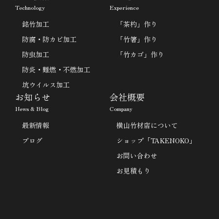
Technology
Experience
銘竹加工
「茶杓」作り
防腐・防カビ加工
「竹箸」作り
防虫加工
「竹カゴ」作り
防炎・難燃・不燃加工
坑ウイルス加工
お知らせ
会社概要
News & Blog
Company
最新情報
横山竹材店について
ブログ
ショップ「TAKENOKO」
お問い合わせ
お見積もり