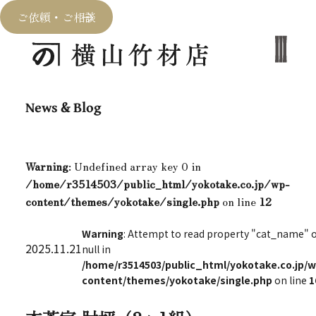
ご依頼・ご相談
News & Blog
Warning
: Undefined array key 0 in
/home/r3514503/public_html/yokotake.co.jp/wp-
content/themes/yokotake/single.php
on line
12
Warning
: Attempt to read property "cat_name" 
2025.11.21
null in
/home/r3514503/public_html/yokotake.co.jp/w
content/themes/yokotake/single.php
on line
1