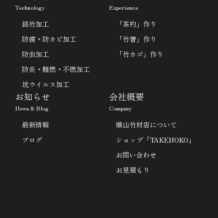
Technology
Experience
銘竹加工
「茶杓」作り
防腐・防カビ加工
「竹箸」作り
防虫加工
「竹カゴ」作り
防炎・難燃・不燃加工
坑ウイルス加工
お知らせ
会社概要
News & Blog
Company
最新情報
横山竹材店について
ブログ
ショップ「TAKENOKO」
お問い合わせ
お見積もり