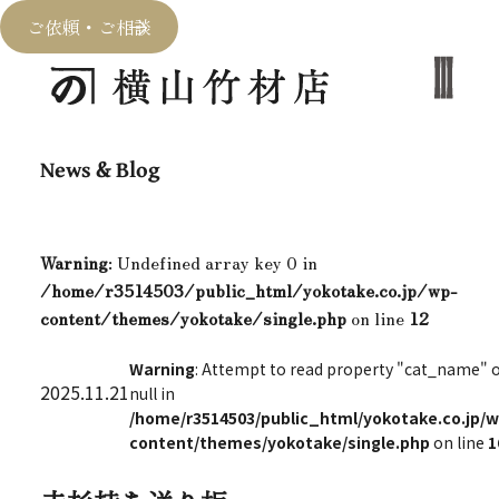
ご依頼・ご相談
News & Blog
Warning
: Undefined array key 0 in
/home/r3514503/public_html/yokotake.co.jp/wp-
content/themes/yokotake/single.php
on line
12
Warning
: Attempt to read property "cat_name" 
2025.11.21
null in
/home/r3514503/public_html/yokotake.co.jp/w
content/themes/yokotake/single.php
on line
1