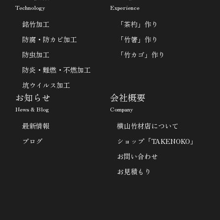
Technology
Experience
銘竹加工
「茶杓」作り
防腐・防カビ加工
「竹箸」作り
防虫加工
「竹カゴ」作り
防炎・難燃・不燃加工
坑ウイルス加工
お知らせ
会社概要
News & Blog
Company
最新情報
横山竹材店について
ブログ
ショップ「TAKENOKO」
お問い合わせ
お見積もり