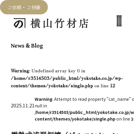
ご依頼・ご相談
News & Blog
Warning
: Undefined array key 0 in
/home/r3514503/public_html/yokotake.co.jp/wp-
content/themes/yokotake/single.php
on line
12
Warning
: Attempt to read property "cat_name" 
2025.11.21
null in
/home/r3514503/public_html/yokotake.co.jp/w
content/themes/yokotake/single.php
on line
1