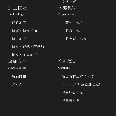
カタログ
加工技術
体験教室
Technology
Experience
銘竹加工
「茶杓」作り
防腐・防カビ加工
「竹箸」作り
防虫加工
「竹カゴ」作り
防炎・難燃・不燃加工
坑ウイルス加工
お知らせ
会社概要
News & Blog
Company
最新情報
横山竹材店について
ブログ
ショップ「TAKENOKO」
お問い合わせ
お見積もり