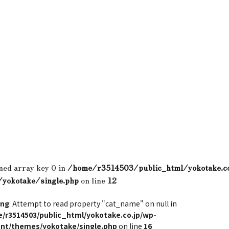
ned array key 0 in
/home/r3514503/public_html/yokotake.c
/yokotake/single.php
on line
12
ing
: Attempt to read property "cat_name" on null in
/r3514503/public_html/yokotake.co.jp/wp-
nt/themes/yokotake/single.php
on line
16