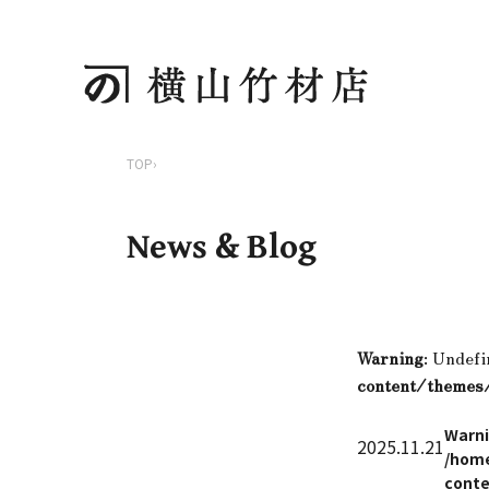
TOP
›
News & Blog
Warning
: Undefi
content/themes
Warn
2025.11.21
/home
conte