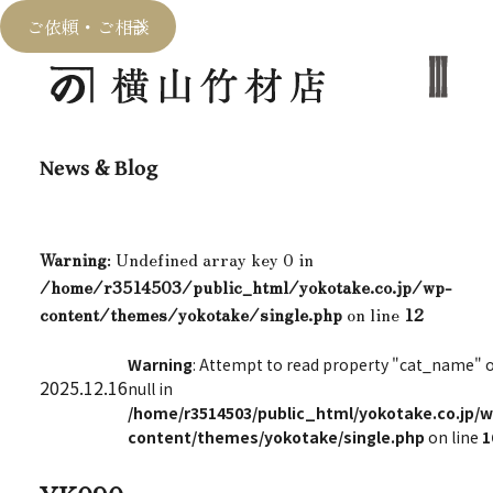
ご依頼・ご相談
News & Blog
Warning
: Undefined array key 0 in
/home/r3514503/public_html/yokotake.co.jp/wp-
content/themes/yokotake/single.php
on line
12
Warning
: Attempt to read property "cat_name" 
2025.12.16
null in
/home/r3514503/public_html/yokotake.co.jp/w
content/themes/yokotake/single.php
on line
1