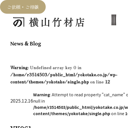
ご依頼・ご相談
News & Blog
Warning
: Undefined array key 0 in
/home/r3514503/public_html/yokotake.co.jp/wp-
content/themes/yokotake/single.php
on line
12
Warning
: Attempt to read property "cat_name" 
2025.12.16
null in
/home/r3514503/public_html/yokotake.co.jp/w
content/themes/yokotake/single.php
on line
1