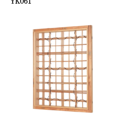
YK061