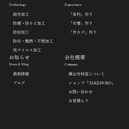
Technology
Experience
銘竹加工
「茶杓」作り
防腐・防カビ加工
「竹箸」作り
防虫加工
「竹カゴ」作り
防炎・難燃・不燃加工
坑ウイルス加工
お知らせ
会社概要
News & Blog
Company
最新情報
横山竹材店について
ブログ
ショップ「TAKENOKO」
お問い合わせ
お見積もり