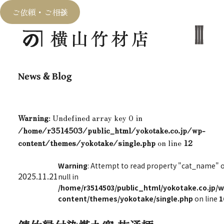
ご依頼・ご相談
News & Blog
Warning
: Undefined array key 0 in
/home/r3514503/public_html/yokotake.co.jp/wp-
content/themes/yokotake/single.php
on line
12
Warning
: Attempt to read property "cat_name" 
2025.11.21
null in
/home/r3514503/public_html/yokotake.co.jp/w
content/themes/yokotake/single.php
on line
1