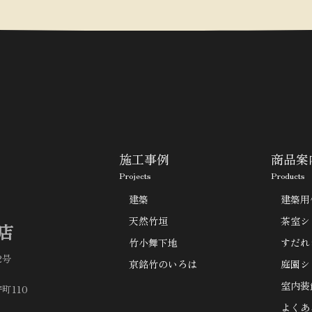
施工事例
商品案
Projects
Products
建築
建築用
天然竹垣
茶室シ
店
竹小舞下地
すだれ
2号
京銘竹のいろは
庭園シ
室内装
町110
よくあ