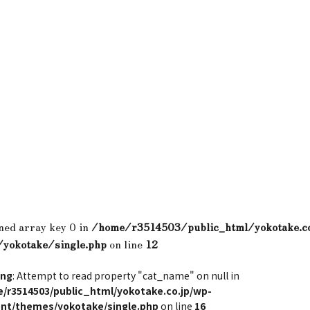
ned array key 0 in
/home/r3514503/public_html/yokotake.c
/yokotake/single.php
on line
12
ing
: Attempt to read property "cat_name" on null in
/r3514503/public_html/yokotake.co.jp/wp-
nt/themes/yokotake/single.php
on line
16