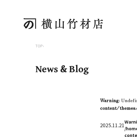
TOP
›
News & Blog
Warning
: Undefi
content/themes
Warn
2025.11.21
/home
conte