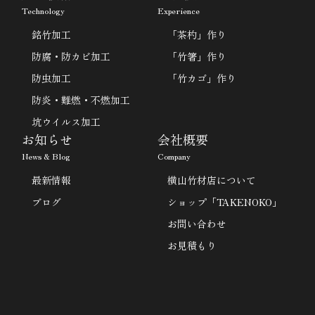
Technology
Experience
銘竹加工
「茶杓」作り
防腐・防カビ加工
「竹箸」作り
防虫加工
「竹カゴ」作り
防炎・難燃・不燃加工
坑ウイルス加工
お知らせ
会社概要
News & Blog
Company
最新情報
横山竹材店について
ブログ
ショップ「TAKENOKO」
お問い合わせ
お見積もり