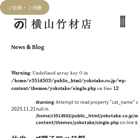
ご依頼・ご相談
News & Blog
Warning
: Undefined array key 0 in
/home/r3514503/public_html/yokotake.co.jp/wp-
content/themes/yokotake/single.php
on line
12
Warning
: Attempt to read property "cat_name" 
2025.11.21
null in
/home/r3514503/public_html/yokotake.co.jp/w
content/themes/yokotake/single.php
on line
1