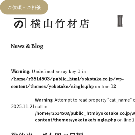
ご依頼・ご相談
News & Blog
Warning
: Undefined array key 0 in
/home/r3514503/public_html/yokotake.co.jp/wp-
content/themes/yokotake/single.php
on line
12
Warning
: Attempt to read property "cat_name" 
2025.11.21
null in
/home/r3514503/public_html/yokotake.co.jp/w
content/themes/yokotake/single.php
on line
1