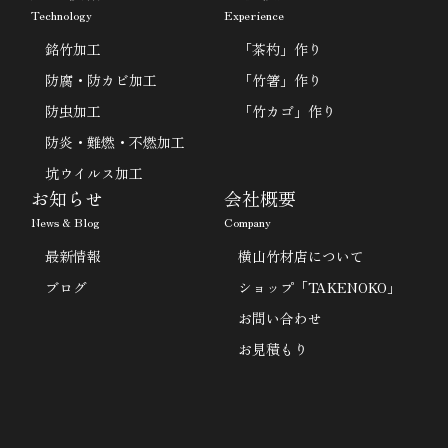
Technology
Experience
銘竹加工
「茶杓」作り
防腐・防カビ加工
「竹箸」作り
防虫加工
「竹カゴ」作り
防炎・難燃・不燃加工
坑ウイルス加工
お知らせ
会社概要
News & Blog
Company
最新情報
横山竹材店について
ブログ
ショップ「TAKENOKO」
お問い合わせ
お見積もり