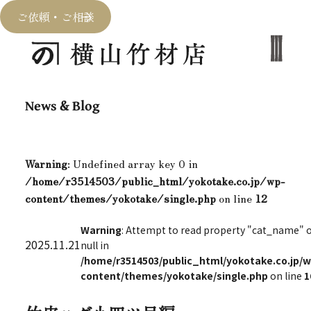
ご依頼・ご相談
News & Blog
Warning
: Undefined array key 0 in
/home/r3514503/public_html/yokotake.co.jp/wp-
content/themes/yokotake/single.php
on line
12
Warning
: Attempt to read property "cat_name" 
2025.11.21
null in
/home/r3514503/public_html/yokotake.co.jp/w
content/themes/yokotake/single.php
on line
1