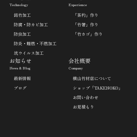
Technology
Experience
銘竹加工
「茶杓」作り
防腐・防カビ加工
「竹箸」作り
防虫加工
「竹カゴ」作り
防炎・難燃・不燃加工
坑ウイルス加工
お知らせ
会社概要
News & Blog
Company
最新情報
横山竹材店について
ブログ
ショップ「TAKENOKO」
お問い合わせ
お見積もり