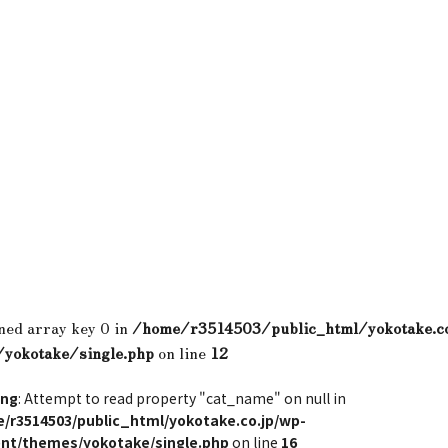
ned array key 0 in
/home/r3514503/public_html/yokotake.c
/yokotake/single.php
on line
12
ing
: Attempt to read property "cat_name" on null in
/r3514503/public_html/yokotake.co.jp/wp-
nt/themes/yokotake/single.php
on line
16