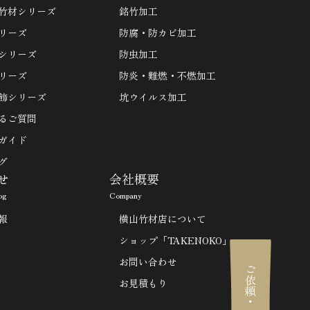
竹材シリーズ
銘竹加工
リーズ
防腐・防カビ加工
シリーズ
防虫加工
リーズ
防炎・難燃・不燃加工
飾シリーズ
坑ウイルス加工
るご質問
ガイド
グ
せ
会社概要
og
Company
報
横山竹材店について
ショップ「TAKENOKO」
お問い合わせ
ご依頼・ご相談
お見積もり