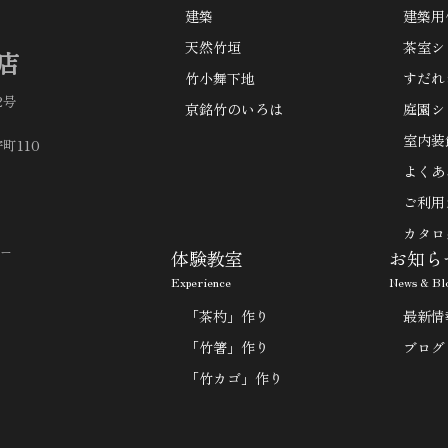
建築
建築用
天然竹垣
茶室シ
店
竹小舞下地
すだれ
2号
京銘竹のいろは
庭園シ
室内装
町110
よくあ
ご利用
カタロ
ー
体験教室
お知ら
Experience
News & Bl
「茶杓」作り
最新情
「竹箸」作り
ブログ
「竹カゴ」作り