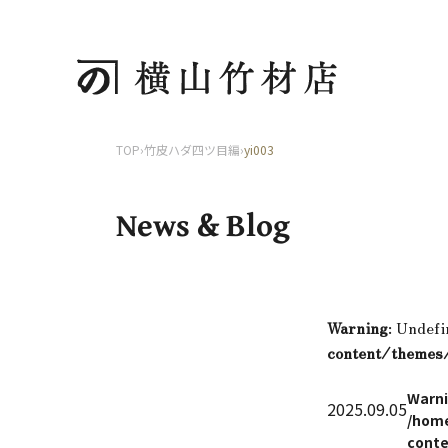
TOP
›
竹皮ハダ四ツ目編
›
yi003
News & Blog
Warning
: Undefi
content/themes
Warn
2025.09.05
/home
conte