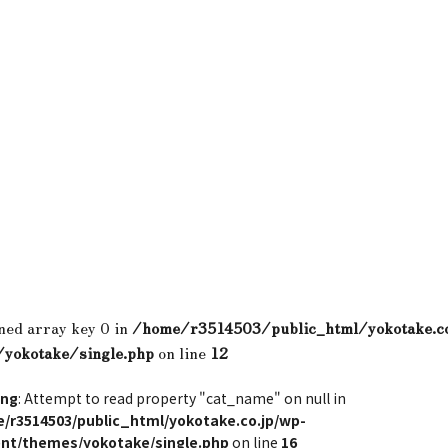
ned array key 0 in
/home/r3514503/public_html/yokotake.c
/yokotake/single.php
on line
12
ing
: Attempt to read property "cat_name" on null in
/r3514503/public_html/yokotake.co.jp/wp-
nt/themes/yokotake/single.php
on line
16