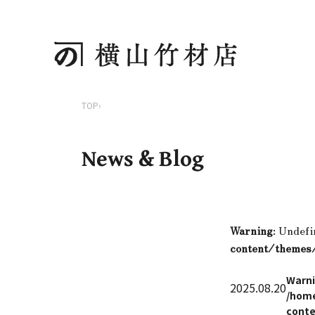
TOP
›
News & Blog
Warning
: Undefi
content/themes
Warn
2025.08.20
/home
conte