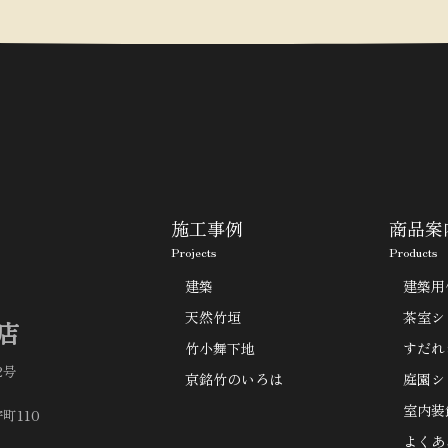
施工事例
商品案
Projects
Products
建築
建築用
天然竹垣
茶室シ
店
竹小舞下地
すだれ
2号
京銘竹のいろは
庭園シ
室内装
町110
よくあ