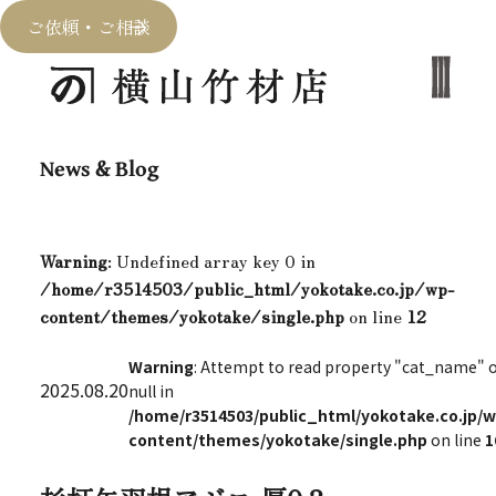
ご依頼・ご相談
News & Blog
Warning
: Undefined array key 0 in
/home/r3514503/public_html/yokotake.co.jp/wp-
content/themes/yokotake/single.php
on line
12
Warning
: Attempt to read property "cat_name" 
2025.08.20
null in
/home/r3514503/public_html/yokotake.co.jp/w
content/themes/yokotake/single.php
on line
1