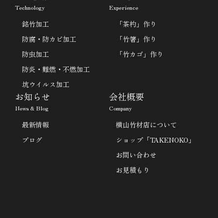
Technology
Experience
銘竹加工
「茶杓」作り
防腐・防カビ加工
「竹箸」作り
防虫加工
「竹カゴ」作り
防炎・難燃・不燃加工
坑ウイルス加工
お知らせ
会社概要
News & Blog
Company
最新情報
横山竹材店について
ブログ
ショップ「TAKENOKO」
お問い合わせ
お見積もり