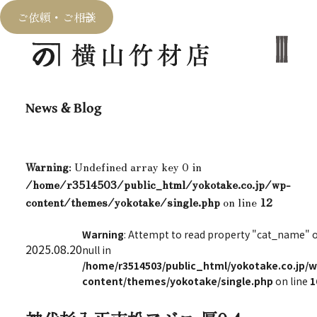
ご依頼・ご相談
News & Blog
Warning
: Undefined array key 0 in
/home/r3514503/public_html/yokotake.co.jp/wp-
content/themes/yokotake/single.php
on line
12
Warning
: Attempt to read property "cat_name" 
2025.08.20
null in
/home/r3514503/public_html/yokotake.co.jp/w
content/themes/yokotake/single.php
on line
1