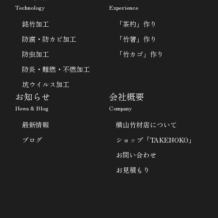
Technology
Experience
銘竹加工
「茶杓」作り
防腐・防カビ加工
「竹箸」作り
防虫加工
「竹カゴ」作り
防炎・難燃・不燃加工
坑ウイルス加工
お知らせ
会社概要
News & Blog
Company
最新情報
横山竹材店について
ブログ
ショップ「TAKENOKO」
お問い合わせ
お見積もり