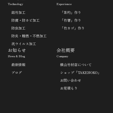
Technology
Experience
銘竹加工
「茶杓」作り
防腐・防カビ加工
「竹箸」作り
防虫加工
「竹カゴ」作り
防炎・難燃・不燃加工
坑ウイルス加工
お知らせ
会社概要
News & Blog
Company
最新情報
横山竹材店について
ブログ
ショップ「TAKENOKO」
お問い合わせ
お見積もり