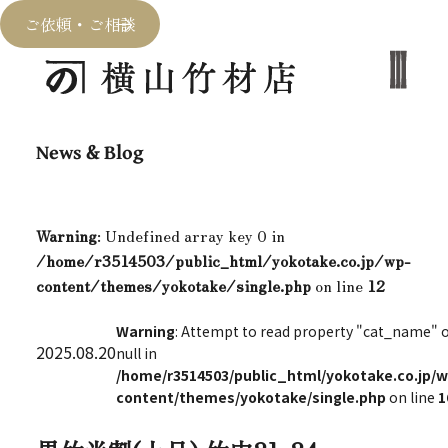
ご依頼・ご相談
News & Blog
Warning
: Undefined array key 0 in
/home/r3514503/public_html/yokotake.co.jp/wp-
content/themes/yokotake/single.php
on line
12
Warning
: Attempt to read property "cat_name" 
2025.08.20
null in
/home/r3514503/public_html/yokotake.co.jp/w
content/themes/yokotake/single.php
on line
1