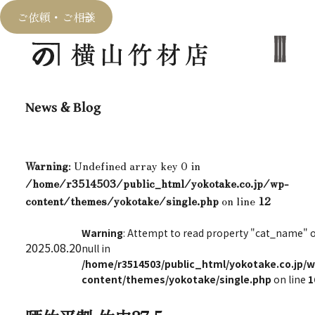
ご依頼・ご相談
News & Blog
Warning
: Undefined array key 0 in
/home/r3514503/public_html/yokotake.co.jp/wp-
content/themes/yokotake/single.php
on line
12
Warning
: Attempt to read property "cat_name" 
2025.08.20
null in
/home/r3514503/public_html/yokotake.co.jp/w
content/themes/yokotake/single.php
on line
1