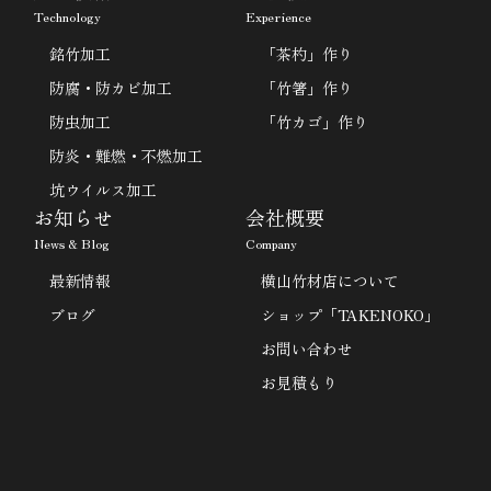
Technology
Experience
銘竹加工
「茶杓」作り
防腐・防カビ加工
「竹箸」作り
防虫加工
「竹カゴ」作り
防炎・難燃・不燃加工
坑ウイルス加工
お知らせ
会社概要
News & Blog
Company
最新情報
横山竹材店について
ブログ
ショップ「TAKENOKO」
お問い合わせ
お見積もり