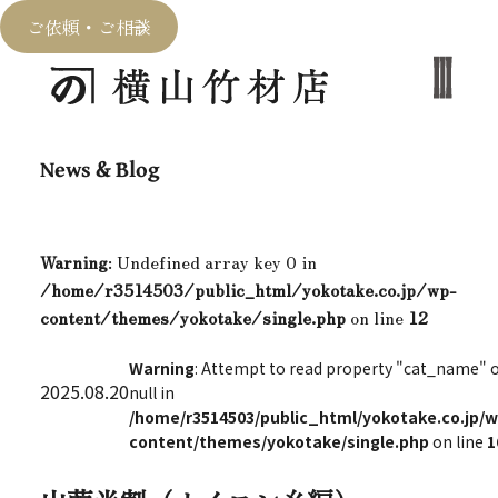
ご依頼・ご相談
News & Blog
Warning
: Undefined array key 0 in
/home/r3514503/public_html/yokotake.co.jp/wp-
content/themes/yokotake/single.php
on line
12
Warning
: Attempt to read property "cat_name" 
2025.08.20
null in
/home/r3514503/public_html/yokotake.co.jp/w
content/themes/yokotake/single.php
on line
1