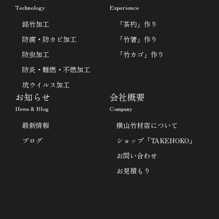
Technology
Experience
銘竹加工
「茶杓」作り
防腐・防カビ加工
「竹箸」作り
防虫加工
「竹カゴ」作り
防炎・難燃・不燃加工
坑ウイルス加工
お知らせ
会社概要
News & Blog
Company
最新情報
横山竹材店について
ブログ
ショップ「TAKENOKO」
お問い合わせ
お見積もり