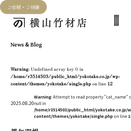
ご依頼・ご相談
News & Blog
Warning
: Undefined array key 0 in
/home/r3514503/public_html/yokotake.co.jp/wp-
content/themes/yokotake/single.php
on line
12
Warning
: Attempt to read property "cat_name" 
2025.08.20
null in
/home/r3514503/public_html/yokotake.co.jp/w
content/themes/yokotake/single.php
on line
1