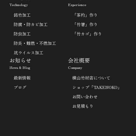
Technology
Experience
銘竹加工
「茶杓」作り
防腐・防カビ加工
「竹箸」作り
防虫加工
「竹カゴ」作り
防炎・難燃・不燃加工
坑ウイルス加工
お知らせ
会社概要
News & Blog
Company
最新情報
横山竹材店について
ブログ
ショップ「TAKENOKO」
お問い合わせ
お見積もり