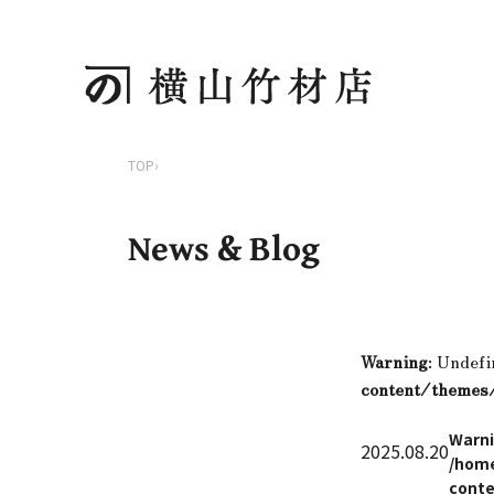
TOP
›
News & Blog
Warning
: Undefi
content/themes
Warn
2025.08.20
/home
conte