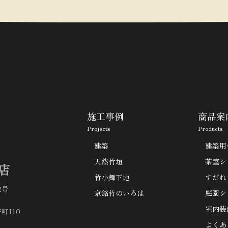
施工事例
商品案
Projects
Products
建築
建築用
天然竹垣
茶室シ
店
竹小舞下地
すだれ
2号
京銘竹のいろは
庭園シ
室内装
町110
よくあ