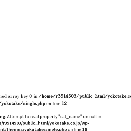
ned array key 0 in
/home/r3514503/public_html/yokotake.c
/yokotake/single.php
on line
12
ing
: Attempt to read property "cat_name" on null in
/r3514503/public_html/yokotake.co.jp/wp-
nt/themes/yokotake/single.php
on line
16