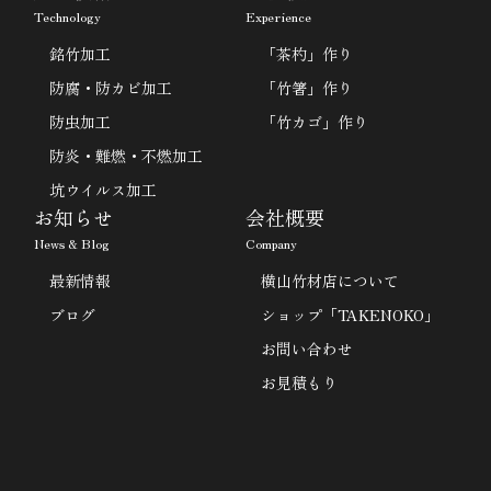
Technology
Experience
銘竹加工
「茶杓」作り
防腐・防カビ加工
「竹箸」作り
防虫加工
「竹カゴ」作り
防炎・難燃・不燃加工
坑ウイルス加工
お知らせ
会社概要
News & Blog
Company
最新情報
横山竹材店について
ブログ
ショップ「TAKENOKO」
お問い合わせ
お見積もり