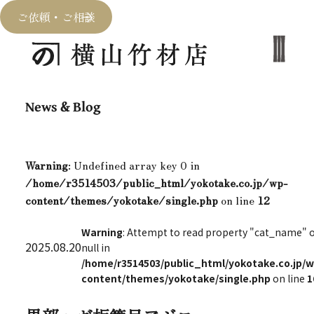
ご依頼・ご相談
News & Blog
Warning
: Undefined array key 0 in
/home/r3514503/public_html/yokotake.co.jp/wp-
content/themes/yokotake/single.php
on line
12
Warning
: Attempt to read property "cat_name" 
2025.08.20
null in
/home/r3514503/public_html/yokotake.co.jp/w
content/themes/yokotake/single.php
on line
1