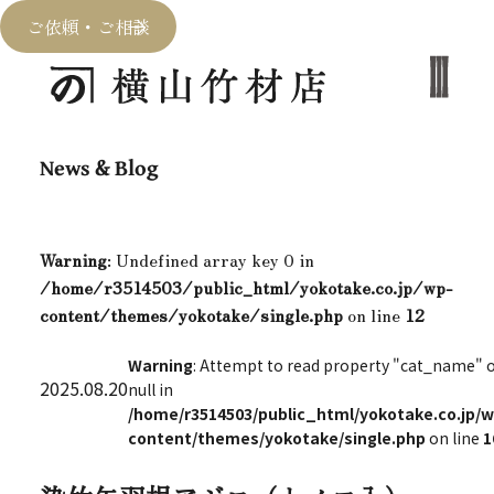
ご依頼・ご相談
News & Blog
Warning
: Undefined array key 0 in
/home/r3514503/public_html/yokotake.co.jp/wp-
content/themes/yokotake/single.php
on line
12
Warning
: Attempt to read property "cat_name" 
2025.08.20
null in
/home/r3514503/public_html/yokotake.co.jp/w
content/themes/yokotake/single.php
on line
1