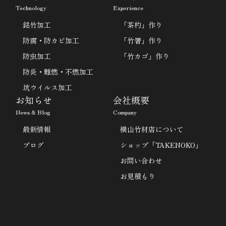
Technology
Experience
銘竹加工
「茶杓」作り
防腐・防カビ加工
「竹箸」作り
防虫加工
「竹カゴ」作り
防炎・難燃・不燃加工
坑ウイルス加工
お知らせ
会社概要
News & Blog
Company
最新情報
横山竹材店について
ブログ
ショップ「TAKENOKO」
お問い合わせ
お見積もり